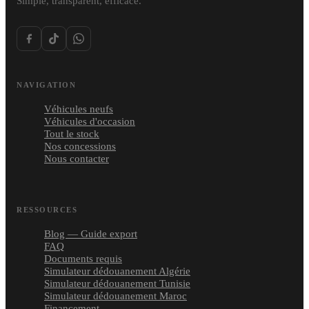
Simple, transparent, efficace.
NAVIGATION
Véhicules neufs
Véhicules d'occasion
Tout le stock
Nos concessions
Nous contacter
RESSOURCES
Blog — Guide export
FAQ
Documents requis
Simulateur dédouanement Algérie
Simulateur dédouanement Tunisie
Simulateur dédouanement Maroc
Financement