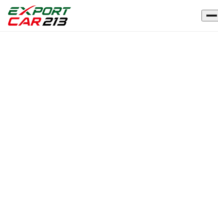
Accueil
›
Blog
›
Importation d’un véhicule vers l’Algérie (CCR), étape par étape.
ARTICLE
Importation d’un véhicule vers
l’Algérie (CCR), étape par étape.
2 avril 2026
·
1
min de lecture