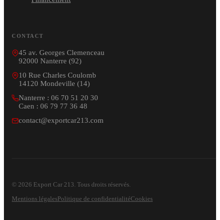
CONTACT
45 av. Georges Clemenceau
92000 Nanterre (92)
10 Rue Charles Coulomb
14120 Mondeville (14)
Nanterre : 06 70 51 20 30
Caen : 06 79 77 36 48
contact@exportcar213.com
© 2026 Export Car 213. Tous droits réservés.
Mentions légales
Politique de confidentialité
Cookies