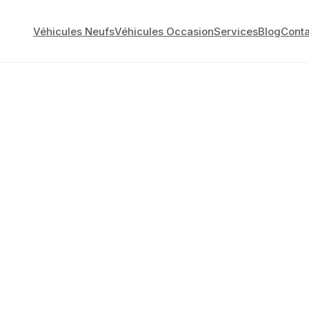
Véhicules Neufs
Véhicules Occasion
Services
Blog
Conta
nibles