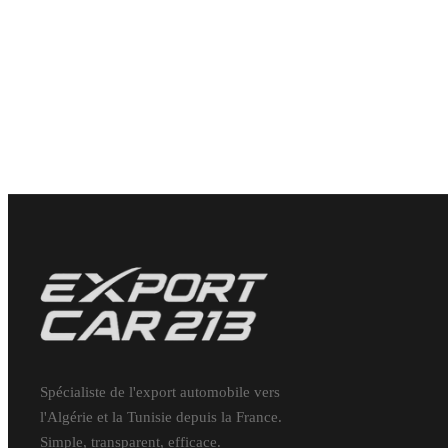
PRIX EXPORT
12 900
€
Spécialiste de l'export automobile vers
l'Algérie et la Tunisie depuis la France.
Simple, transparent, efficace.