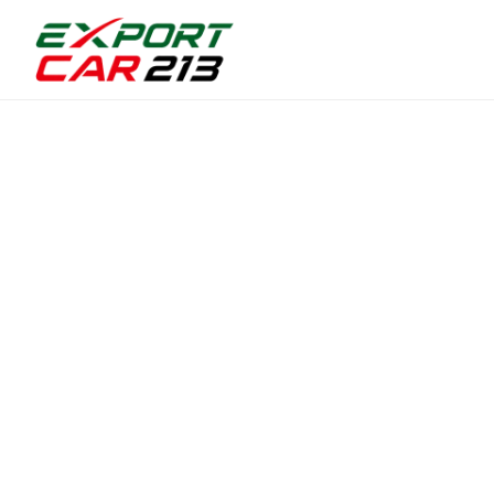
Accueil
›
Véhicules
Véhicules
dispo
500+ véhicules prêts à l'export vers l'Algérie et la Tunisie
Marque