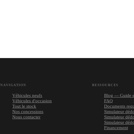
PRIX EXPORT
12 900
€
NAVIGATION
RESSOURCES
Véhicules neufs
Blog — Guide e
Véhicules d'occasion
FAQ
Tout le stock
Documents requ
Nos concessions
Simulateur déd
Nous contacter
Simulateur déd
Simulateur déd
Financement