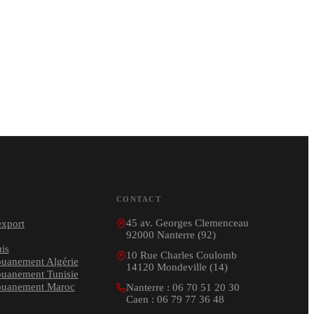
CONTACT
45 av. Georges Clemenceau
xport
92000 Nanterre (92)
is
10 Rue Charles Coulomb
ouanement Algérie
14120 Mondeville (14)
ouanement Tunisie
ouanement Maroc
Nanterre : 06 70 51 20 30
Caen : 06 79 77 36 48