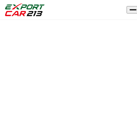
Accueil
›
Véhicules
Véhicules
disponibles
500+ véhicules prêts à l'export vers l'Algérie et la Tunisie
Marque
renault