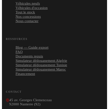
Véhicules neufs
Véhicules d'occasion
Tout le stock
Nos concessions
Nous contacter
RESSOURCES
Blog — Guide export
FAQ
Documents requis
Simulateur dédouanement Algérie
Simulateur dédouanement Tunisie
Simulateur dédouanement Maroc
Financement
CONTACT
45 av. Georges Clemenceau
92000 Nanterre (92)