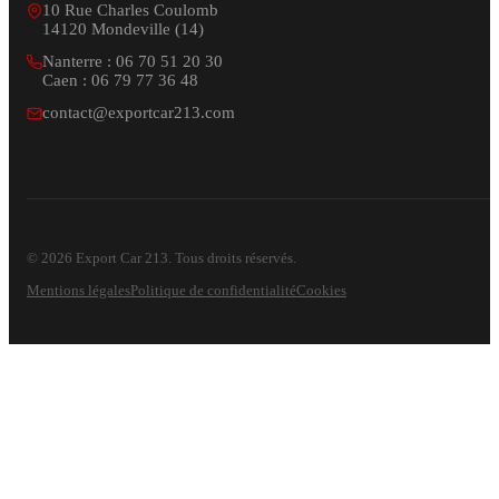
10 Rue Charles Coulomb
14120 Mondeville (14)
Nanterre : 06 70 51 20 30
Caen : 06 79 77 36 48
contact@exportcar213.com
© 2026 Export Car 213. Tous droits réservés.
Mentions légales
Politique de confidentialité
Cookies