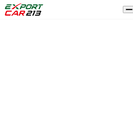
INFORMATIONS
Politique de
confidentialité
Contact RGPD : contact @ pa14.com
Dans le cadre de nos activités, nous mettons à disposition d
public notre site web afin de rendre visible et accessible la