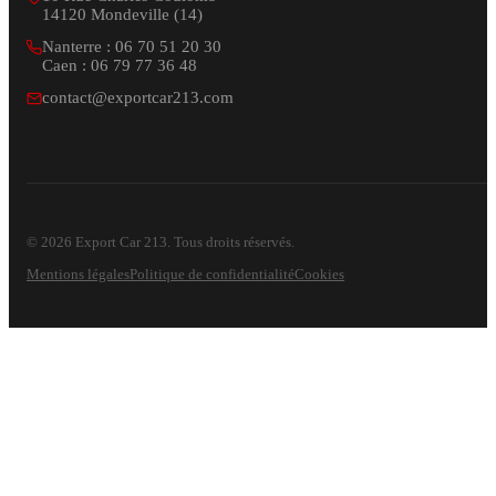
14120 Mondeville (14)
Nanterre : 06 70 51 20 30
Caen : 06 79 77 36 48
contact@exportcar213.com
© 2026 Export Car 213. Tous droits réservés.
Mentions légales
Politique de confidentialité
Cookies