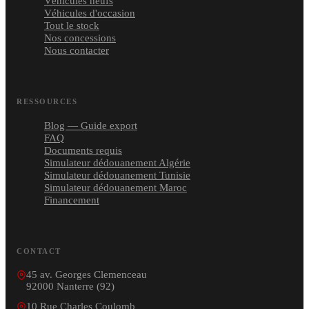
Véhicules neufs
Véhicules d'occasion
Tout le stock
Nos concessions
Nous contacter
RESSOURCES
Blog — Guide export
FAQ
Documents requis
Simulateur dédouanement Algérie
Simulateur dédouanement Tunisie
Simulateur dédouanement Maroc
Financement
CONTACT
45 av. Georges Clemenceau
92000 Nanterre (92)
10 Rue Charles Coulomb