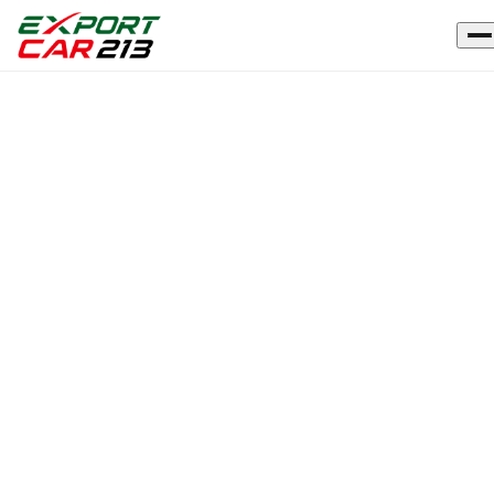
Accueil
›
Véhicules
›
DACIA
DUSTER
NEUF