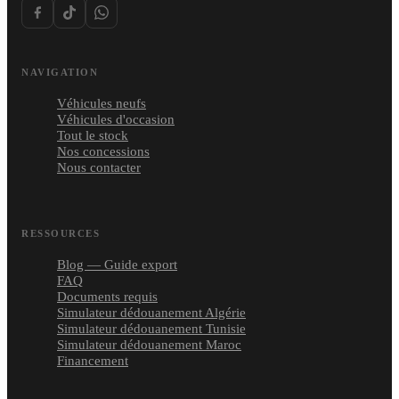
NAVIGATION
Véhicules neufs
Véhicules d'occasion
Tout le stock
Nos concessions
Nous contacter
RESSOURCES
Blog — Guide export
FAQ
Documents requis
Simulateur dédouanement Algérie
Simulateur dédouanement Tunisie
Simulateur dédouanement Maroc
Financement