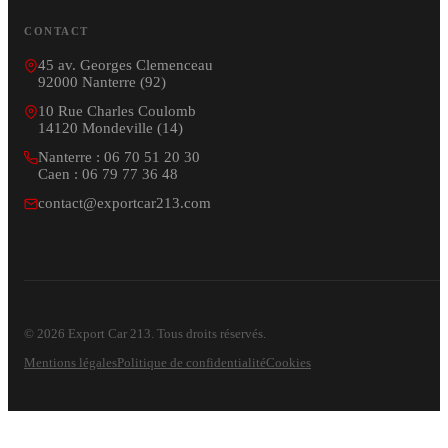
CONTACT
45 av. Georges Clemenceau
92000 Nanterre (92)
10 Rue Charles Coulomb
14120 Mondeville (14)
Nanterre : 06 70 51 20 30
Caen : 06 79 77 36 48
contact@exportcar213.com
© 2026 Export Car 213. Tous droits réservés.
Mentions légales
Politique de confidentialité
Cookies