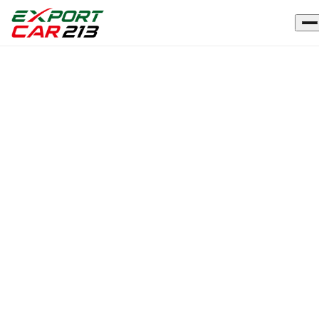
Accueil
›
Véhicules
›
DACIA
JOGGER
OCCASION