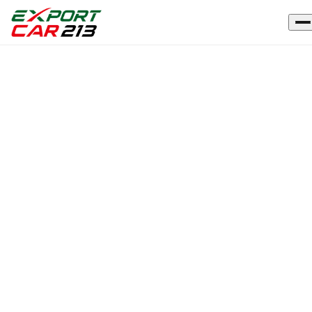
Accueil
›
Véhicules
›
RENAULT
CAPTUR
OCCASION