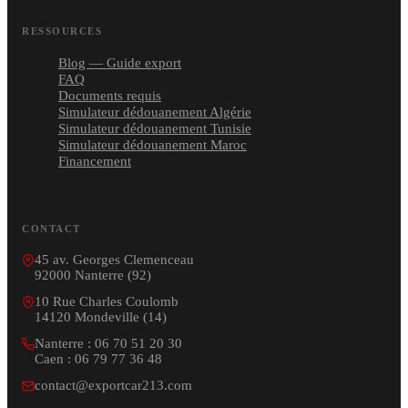
RESSOURCES
Blog — Guide export
FAQ
Documents requis
Simulateur dédouanement Algérie
Simulateur dédouanement Tunisie
Simulateur dédouanement Maroc
Financement
CONTACT
45 av. Georges Clemenceau
92000 Nanterre (92)
10 Rue Charles Coulomb
14120 Mondeville (14)
Nanterre : 06 70 51 20 30
Caen : 06 79 77 36 48
contact@exportcar213.com