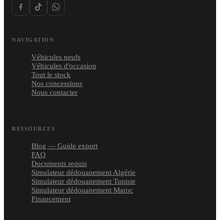
NAVIGATION
Véhicules neufs
Véhicules d'occasion
Tout le stock
Nos concessions
Nous contacter
RESSOURCES
Blog — Guide export
FAQ
Documents requis
Simulateur dédouanement Algérie
Simulateur dédouanement Tunisie
Simulateur dédouanement Maroc
Financement