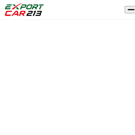
Accueil
›
Véhicules
›
SEAT
ARONA
OCCASION