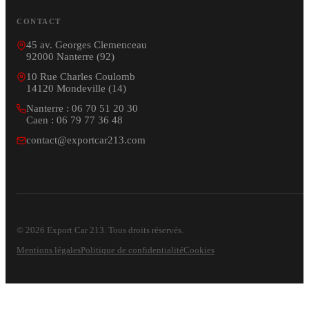
CONTACT
45 av. Georges Clemenceau
92000 Nanterre (92)
10 Rue Charles Coulomb
14120 Mondeville (14)
Nanterre : 06 70 51 20 30
Caen : 06 79 77 36 48
contact@exportcar213.com
© 2026 Export Car 213. Tous droits réservés.
Mentions légales
Politique de confidentialité
Cookies