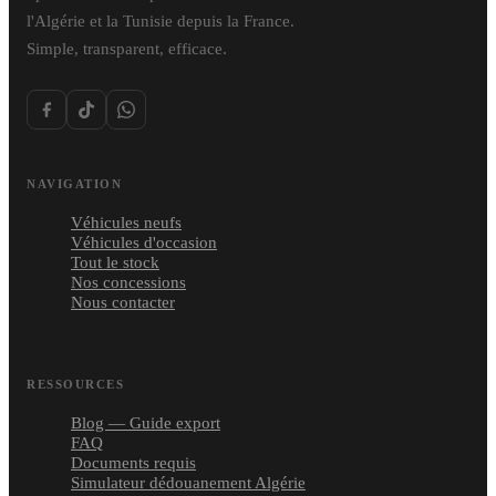
l'Algérie et la Tunisie depuis la France.
Simple, transparent, efficace.
NAVIGATION
Véhicules neufs
Véhicules d'occasion
Tout le stock
Nos concessions
Nous contacter
RESSOURCES
Blog — Guide export
FAQ
Documents requis
Simulateur dédouanement Algérie