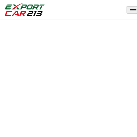
Accueil
›
Véhicules
›
SEAT
ARONA
OCCASION