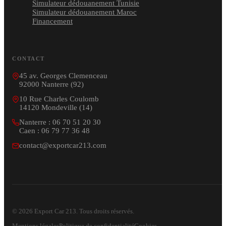
Simulateur dédouanement Tunisie
Simulateur dédouanement Maroc
Financement
CONTACT
45 av. Georges Clemenceau
92000 Nanterre (92)
10 Rue Charles Coulomb
14120 Mondeville (14)
Nanterre : 06 70 51 20 30
Caen : 06 79 77 36 48
contact@exportcar213.com
© 2026 Export Car 213. Tous droits réservés.
Mentions légales
Politique de confidentialité
Cookies