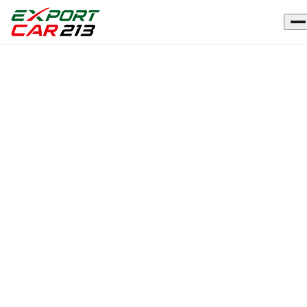
Accueil
›
Véhicules
›
SKODA
OCTAVIA
NEUF