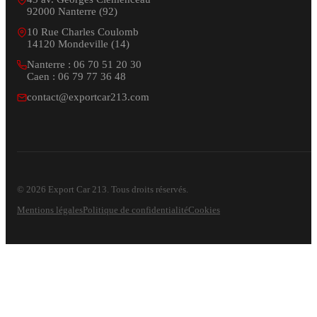
92000 Nanterre (92)
10 Rue Charles Coulomb
14120 Mondeville (14)
Nanterre : 06 70 51 20 30
Caen : 06 79 77 36 48
contact@exportcar213.com
© 2026 Export Car 213. Tous droits réservés.
Mentions légales
Politique de confidentialité
Cookies