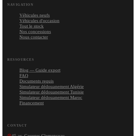
NAVIGATION
Véhicules neufs
Véhicules d'occasion
Tout le stock
Nos concessions
Nous contacter
RESSOURCES
Blog — Guide export
FAQ
Documents requis
Simulateur dédouanement Algérie
Simulateur dédouanement Tunisie
Simulateur dédouanement Maroc
Financement
CONTACT
45 av. Georges Clemenceau