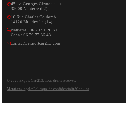
45 av. Georges Clemenceau
92000 Nanterre (92)
10 Rue Charles Coulomb
14120 Mondeville (14)
Nanterre : 06 70 51 20 30
Caen : 06 79 77 36 48
contact@exportcar213.com
© 2026 Export Car 213. Tous droits réservés.
Mentions légales
Politique de confidentialité
Cookies