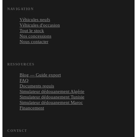
NAVIGATION
Véhicules neufs
Véhicules d'occasion
Tout le stock
Nos concessions
Nous contacter
RESSOURCES
Blog — Guide export
FAQ
Documents requis
Simulateur dédouanement Algérie
Simulateur dédouanement Tunisie
Simulateur dédouanement Maroc
Financement
CONTACT