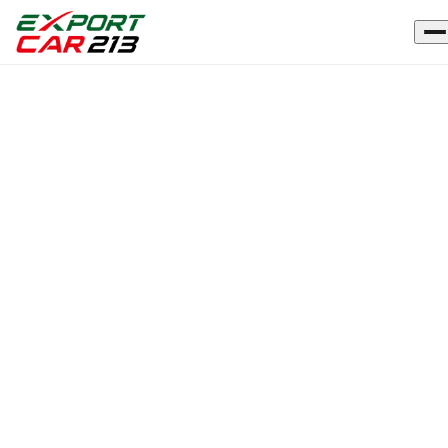
Accueil
›
Véhicules
›
VOLKSWAGEN
GOLF 8
NEUF