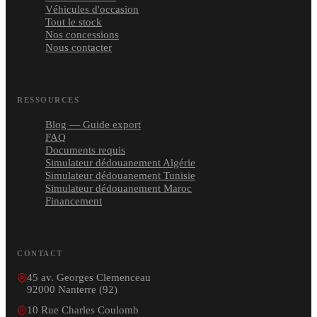
Véhicules d'occasion
Tout le stock
Nos concessions
Nous contacter
RESSOURCES
Blog — Guide export
FAQ
Documents requis
Simulateur dédouanement Algérie
Simulateur dédouanement Tunisie
Simulateur dédouanement Maroc
Financement
CONTACT
45 av. Georges Clemenceau
92000 Nanterre (92)
10 Rue Charles Coulomb