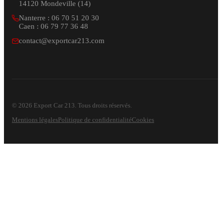
14120 Mondeville (14)
Nanterre : 06 70 51 20 30
Caen : 06 79 77 36 48
contact@exportcar213.com
© 2026 Export Car 213. Tous droits réservés.
Mentions légales
Politique de confidentialité
Cookies