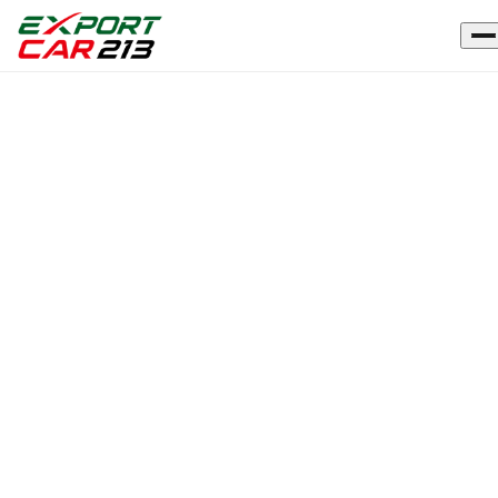
Importation de véhicules de moins de 10 ans en Algérie : vrai
Accueil
›
Blog
›
changement ou simple rumeur ?
ARTICLE
Importation de véhicules de
moins de 10 ans en Algérie : vrai
changement ou simple rumeur ?
22 mai 2026
·
2
min de lecture